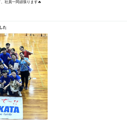
、社員一同頑張ります🔥
した