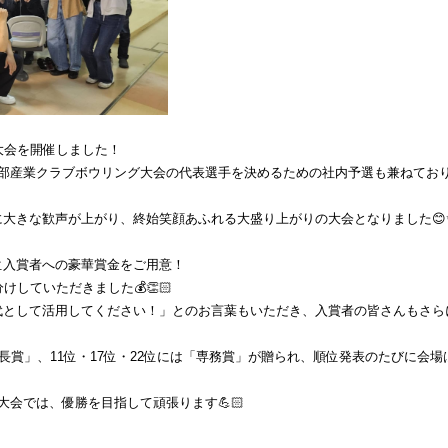
大会を開催しました！
部産業クラブボウリング大会の代表選手を決めるための社内予選も兼ねており
大きな歓声が上がり、終始笑顔あふれる大盛り上がりの大会となりました😊
位入賞者への豪華賞金をご用意！
けしていただきました💰👏🏻
として活用してください！」とのお言葉もいただき、入賞者の皆さんもさらに
長賞」、11位・17位・22位には「専務賞」が贈られ、順位発表のたびに会場
大会では、優勝を目指して頑張ります💪🏻