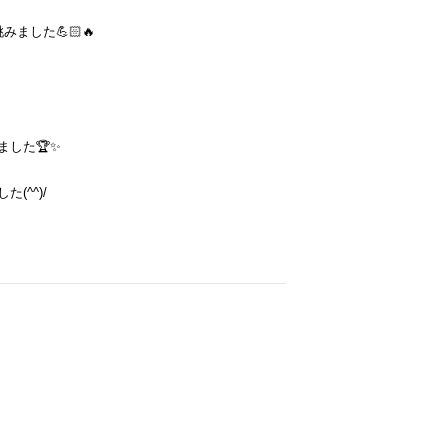
した💪🏻🔥
ました🏆✨
^^)/