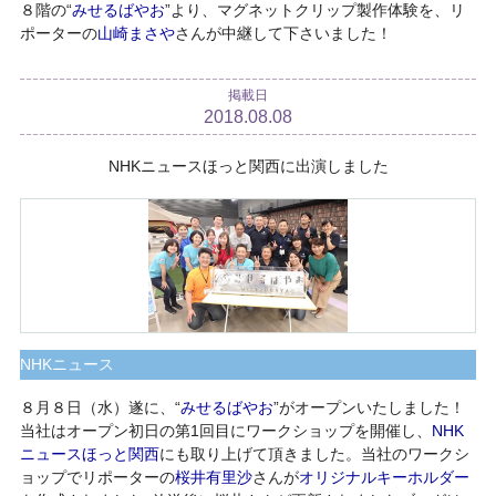
８階の“
みせるばやお
”より、マグネットクリップ製作体験を、リ
ポーターの
山崎まさや
さんが中継して下さいました！
掲載日
2018.08.08
NHKニュースほっと関西に出演しました
NHKニュース
８月８日（水）遂に、“
みせるばやお
”がオープンいたしました！
当社はオープン初日の第1回目にワークショップを開催し、
NHK
ニュースほっと関西
にも取り上げて頂きました。当社のワークシ
ョップでリポーターの
桜井有里沙
さんが
オリジナルキーホルダー